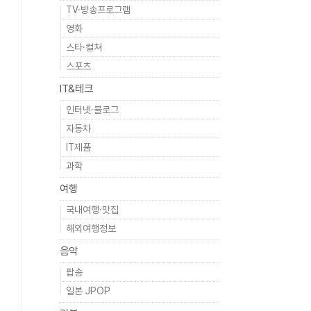
TV·방송프로그램
영화
스타·컬쳐
스포츠
IT&테크
인터넷·블로그
자동차
IT제품
과학
여행
국내여행·맛집
해외여행정보
음악
팝송
일본 JPOP