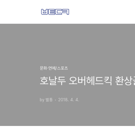
본문 바로가기
문화·연예/스포츠
호날두 오버헤드킥 환상골
by 별통
2018. 4. 4.