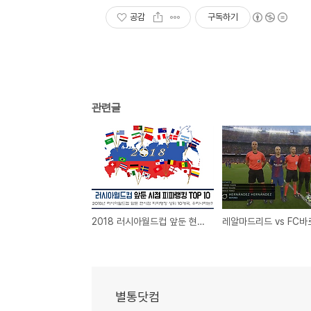
공감
구독하기
관련글
2018 러시아월드컵 앞둔 현시점 피파 랭킹 TOP 10, 대한민국은?
별통닷컴