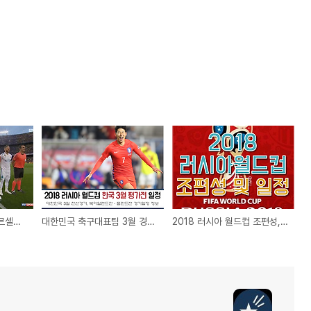
레알마드리드 vs FC바르셀로나 엘클라시코 무패우승이냐, 저지냐
대한민국 축구대표팀 3월 경기일정(북아일랜드전, 폴란드전)
2018 러시아 월드컵 조편성, 우리나라 속한 F조 국가 및 경기일정