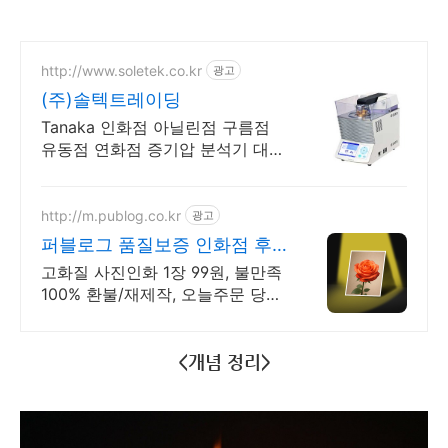
http://www.soletek.co.kr
광고
(주)솔텍트레이딩
Tanaka 인화점 아닐린점 구름점
유동점 연화점 증기압 분석기 대리
점
http://m.publog.co.kr
광고
퍼블로그 품질보증 인화점 후
지필름 최고급 인화지
고화질 사진인화 1장 99원, 불만족
100% 환불/재제작, 오늘주문 당일
출발
<개념 정리>