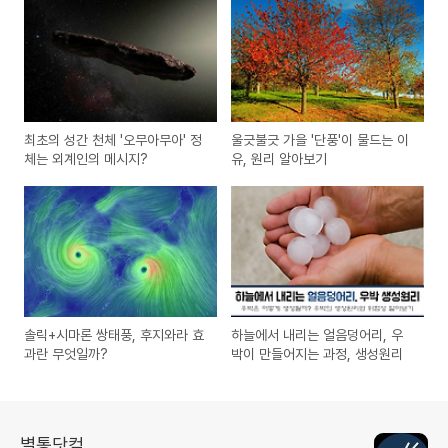
최초의 성간 천체 '오무아무아' 정
울긋불긋 가을 '단풍'이 물드는 이
체는 외계인의 메시지?
유, 원리 알아보기
솔릭+시마론 쌍태풍, 후지와라 효
하늘에서 내리는 얼음덩어리, 우
과란 무엇일까?
박이 만들어지는 과정, 생성원리
별통닷컴