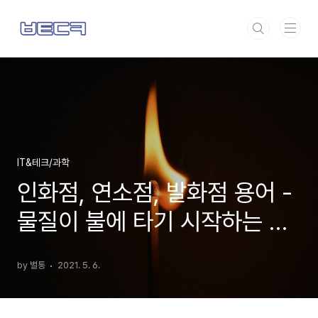
본문 바로가기
IT&테크/과학
인화점, 연소점, 발화점 용어 -
물질이 불에 타기 시작하는 온
도
by 별통
2021. 5. 6.