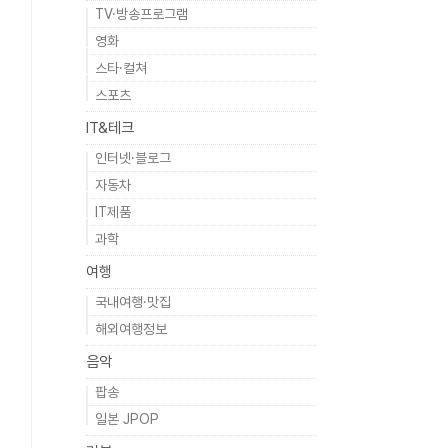
TV·방송프로그램
영화
스타·컬쳐
스포츠
IT&테크
인터넷·블로그
자동차
IT제품
과학
여행
국내여행·맛집
해외여행정보
음악
팝송
일본 JPOP